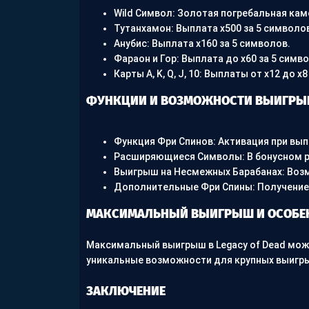
Wild Символ: Золотая погребальная каме
Тутанхамон: Выплата x500 за 5 символов
Анубис: Выплата x160 за 5 символов.
Фараон и Гор: Выплата до x60 за 5 симв
Карты A, K, Q, J, 10: Выплаты от x12 до x
ФУНКЦИИ И ВОЗМОЖНОСТИ ВЫИГР
Функция Фри Спинов: Активация при вы
Расширяющиеся Символы: В бонусном ра
Выигрыш на Несмежных Барабанах: Воз
Дополнительные Фри Спины: Получение 
МАКСИМАЛЬНЫЙ ВЫИГРЫШ И ОСОБЕН
Максимальный выигрыш в Legacy of Dead може
уникальные возможности для крупных выигрыш
ЗАКЛЮЧЕНИЕ