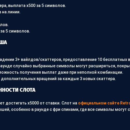
ра, выплата x500 за 5 символов.
 на линии.
олов.
8 за 5 символов.
ЫША
падении 3+ вайлдов/скаттеров, предоставление 10 бесплатных 
унде случайно выбранные символы могут расширяться, покрыв
можность получения выплат даже при неполной комбинации.
дополнительных вращений за каждые 3 новых скаттера.
НОСТИ СЛОТА
т достигать x5000 от ставки. Слот на
официальном сайте Retro
ей, особенно в раунде с фри спинами, где все символы могут